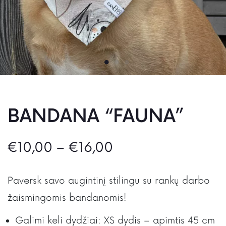
BANDANA “FAUNA”
€
10,00
–
€
16,00
Paversk savo augintinį stilingu su rankų darbo
žaismingomis bandanomis!
Galimi keli dydžiai: XS dydis – apimtis 45 cm