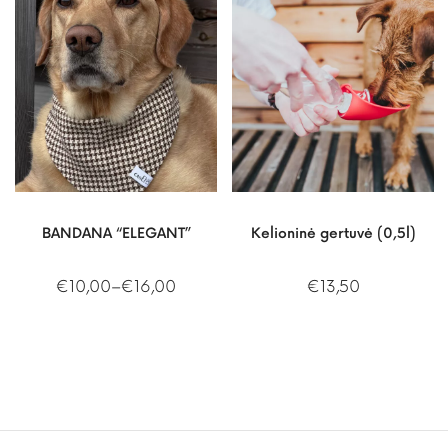
BANDANA “ELEGANT”
Kelioninė gertuvė (0,5l)
€
10,00
–
€
16,00
€
13,50