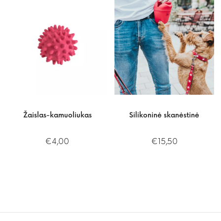
Žaislas-kamuoliukas
Silikoninė skanėstinė
€
4,00
€
15,50