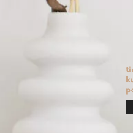
t
ku
p