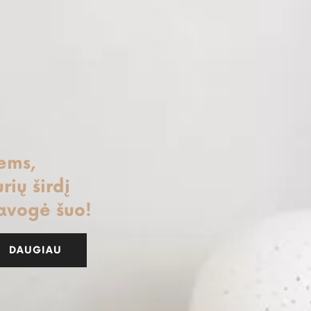
iems,
rių širdį
avogė šuo!
DAUGIAU