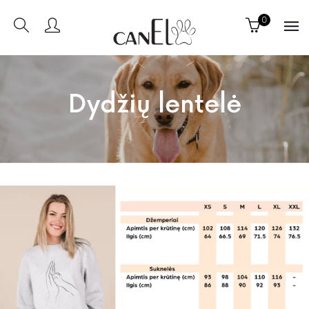
0
Dydžių lentelė